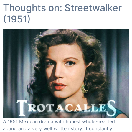
Thoughts on: Streetwalker
(1951) ​
A 1951 Mexican drama with honest whole-hearted
acting and a very well written story. It constantly