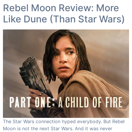
Rebel Moon Review: More
Like Dune (Than Star Wars)​
The Star Wars connection hyped everybody. But Rebel
Moon is not the next Star Wars. And it was never