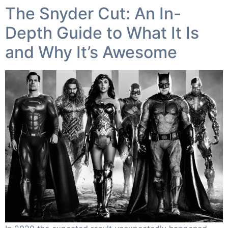
The Snyder Cut: An In-
Depth Guide to What It Is
and Why It’s Awesome