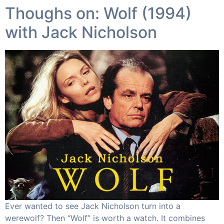
Thoughs on: Wolf (1994)
with Jack Nicholson
Ever wanted to see Jack Nicholson turn into a
werewolf? Then “Wolf” is worth a watch. It combines