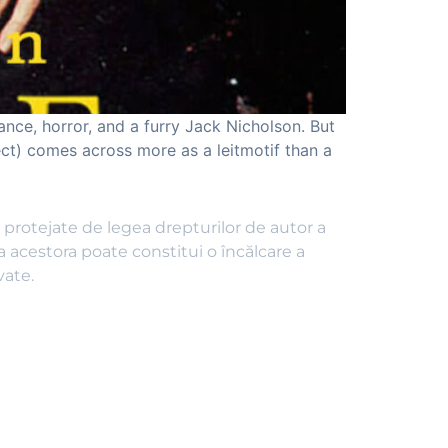
nce, horror, and a furry Jack Nicholson. But
ect) comes across more as a leitmotif than a
nt protejate de legea drepturilor de autor a
a acestora poate constitui o încălcare a
vate.