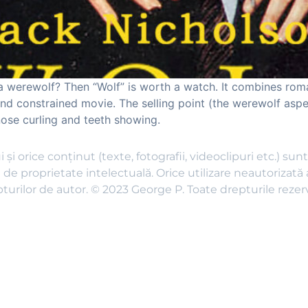
a werewolf? Then “Wolf” is worth a watch. It combines roma
and constrained movie. The selling point (the werewolf asp
nose curling and teeth showing.
i și orice conținut (texte, fotografii, videoclipuri etc.) su
 de proprietate intelectuală. Orice utilizare neautorizată 
turilor de autor. © 2023 George P. Toate drepturile rezer