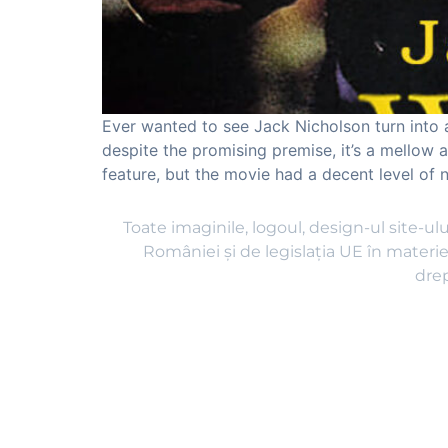
Ever wanted to see Jack Nicholson turn into 
despite the promising premise, it’s a mellow 
feature, but the movie had a decent level of 
Toate imaginile, logoul, design-ul site-ulu
României și de legislația UE în materie
drep